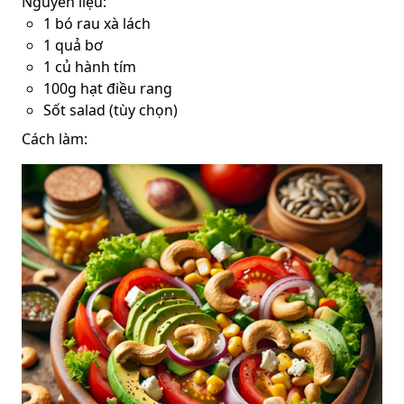
Nguyên liệu:
1 bó rau xà lách
1 quả bơ
1 củ hành tím
100g hạt điều rang
Sốt salad (tùy chọn)
Cách làm: