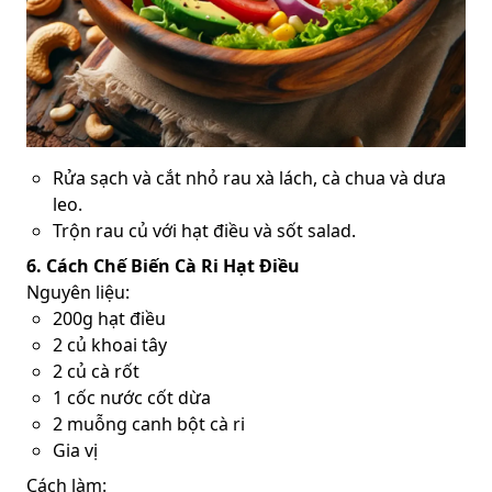
Rửa sạch và cắt nhỏ rau xà lách, cà chua và dưa
leo.
Trộn rau củ với hạt điều và sốt salad.
6. Cách Chế Biến Cà Ri Hạt Điều
Nguyên liệu:
200g hạt điều
2 củ khoai tây
2 củ cà rốt
1 cốc nước cốt dừa
2 muỗng canh bột cà ri
Gia vị
Cách làm: