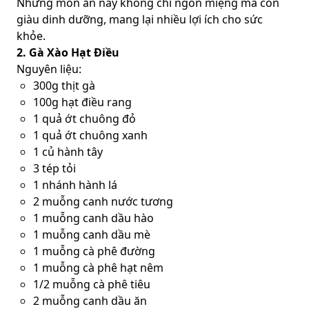
Những món ăn này không chỉ ngon miệng mà còn
giàu dinh dưỡng, mang lại nhiều lợi ích cho sức
khỏe.
2. Gà Xào Hạt Điều
Nguyên liệu:
300g thịt gà
100g hạt điều rang
1 quả ớt chuông đỏ
1 quả ớt chuông xanh
1 củ hành tây
3 tép tỏi
1 nhánh hành lá
2 muỗng canh nước tương
1 muỗng canh dầu hào
1 muỗng canh dầu mè
1 muỗng cà phê đường
1 muỗng cà phê hạt nêm
1/2 muỗng cà phê tiêu
2 muỗng canh dầu ăn