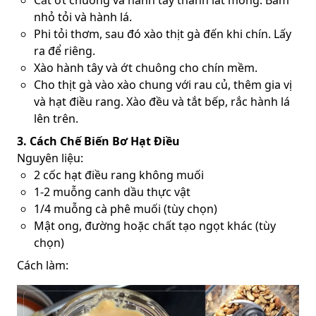
Cắt ớt chuông và hành tây thành lát mỏng. Băm
nhỏ tỏi và hành lá.
Phi tỏi thơm, sau đó xào thịt gà đến khi chín. Lấy
ra để riêng.
Xào hành tây và ớt chuông cho chín mềm.
Cho thịt gà vào xào chung với rau củ, thêm gia vị
và hạt điều rang. Xào đều và tắt bếp, rắc hành lá
lên trên.
3. Cách Chế Biến Bơ Hạt Điều
Nguyên liệu:
2 cốc hạt điều rang không muối
1-2 muỗng canh dầu thực vật
1/4 muỗng cà phê muối (tùy chọn)
Mật ong, đường hoặc chất tạo ngọt khác (tùy
chọn)
Cách làm: