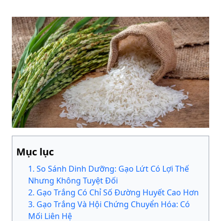
Mục lục
1
.
So Sánh Dinh Dưỡng: Gạo Lứt Có Lợi Thế
Nhưng Không Tuyệt Đối
2
.
Gạo Trắng Có Chỉ Số Đường Huyết Cao Hơn
3
.
Gạo Trắng Và Hội Chứng Chuyển Hóa: Có
Mối Liên Hệ