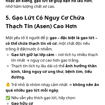
hoặc ăn kiêng
,
gạo lứt sẽ giúp bạn no lâu hơn
,
nhờ hàm lượng chất xơ cao.
5.
Gạo Lứt Có Nguy Cơ Chứa
Thạch Tín (Asen) Cao Hơn
Một yếu tố ít người để ý:
gạo – đặc biệt là gạo lứt –
có thể chứa thạch tín vô cơ
, một chất độc nếu
trồng ở đất/nước ô nhiễm.
Gạo lứt giữ lại lớp cám
– nơi tích tụ nhiều thạch
tín nhất → nguy cơ cao hơn gạo trắng.
Thạch tín tích tụ lâu dài có thể
ảnh hưởng thần
kinh, tăng nguy cơ ung thư, bệnh tim, tiểu
đường.
👶 Trẻ nhỏ là nhóm nhạy cảm nhất →
không nên ăn
quá nhiều gạo lứt mỗi ngày
.
✅ Nếu vẫn yêu thích gạo lứt, hãy chọn:
Gạo hữu cơ