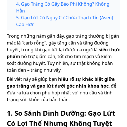
4
.
Gạo Trắng Có Gây Béo Phì Không? Không
Hẳn
5
.
Gạo Lứt Có Nguy Cơ Chứa Thạch Tín (Asen)
Cao Hơn
Trong những năm gần đây, gạo trắng thường bị gán
mác là “carb rỗng”, gây tăng cân và tăng đường
huyết, trong khi gạo lứt lại được ca ngợi là
siêu thực
phẩm
hỗ trợ giảm cân, tốt cho tim mạch và kiểm
soát đường huyết. Tuy nhiên, sự thật không hoàn
toàn đen – trắng như vậy.
Bài viết này sẽ giúp bạn
hiểu rõ sự khác biệt giữa
gạo trắng và gạo lứt dưới góc nhìn khoa học
, để
đưa ra lựa chọn phù hợp nhất với nhu cầu và tình
trạng sức khỏe của bản thân.
1.
So Sánh Dinh Dưỡng: Gạo Lứt
Có Lợi Thế Nhưng Không Tuyệt