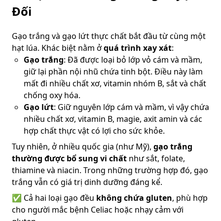
Đối
Gạo trắng và gạo lứt thực chất bắt đầu từ cùng một
hạt lúa. Khác biệt nằm ở
quá trình xay xát
:
Gạo trắng
: Đã được loại bỏ lớp vỏ cám và mầm,
giữ lại phần nội nhũ chứa tinh bột. Điều này làm
mất đi nhiều chất xơ, vitamin nhóm B, sắt và chất
chống oxy hóa.
Gạo lứt
: Giữ nguyên lớp cám và mầm, vì vậy chứa
nhiều chất xơ, vitamin B, magie, axit amin và các
hợp chất thực vật có lợi cho sức khỏe.
Tuy nhiên, ở nhiều quốc gia (như Mỹ),
gạo trắng
thường được bổ sung vi chất
như sắt, folate,
thiamine và niacin. Trong những trường hợp đó, gạo
trắng vẫn có giá trị dinh dưỡng đáng kể.
✅ Cả hai loại gạo đều
không chứa gluten
, phù hợp
cho người mắc bệnh Celiac hoặc nhạy cảm với