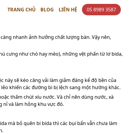
TRANG CHỦ
BLOG
LIÊN HỆ
05 8989 3587
n càng nhanh ảnh hưởng chất lượng bàn. Vậy nên,
 thú cưng như chó hay mèo), những vệt phấn từ lơ bida,
ệc này sẽ kéo căng vải làm giảm đáng kể độ bền của
 lẻo khiến các đường bi bị lệch sang một hướng khác.
hoặc thấm chút xíu nước. Và chỉ nên dùng nước, xà
g nỉ và làm hỏng khu vực đó.
ida mà bỏ quên bi bida thì các bụi bẩn vẫn chưa làm
h.