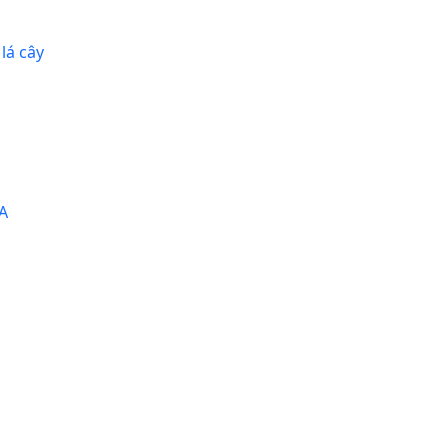
lá cây
BA