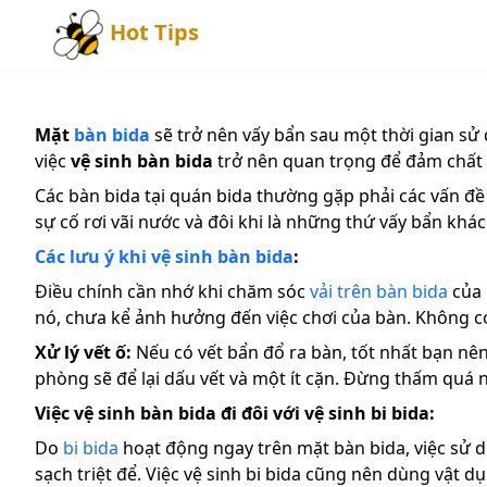
Hot Tips
Mặt
bàn bida
sẽ trở nên vấy bẩn sau một thời gian sử
việc
vệ sinh bàn bida
trở nên quan trọng để đảm chất 
Các bàn bida tại quán bida thường gặp phải các vấn đề
sự cố rơi vãi nước và đôi khi là những thứ vấy bẩn khá
Các lưu ý khi vệ sinh bàn bida
:
Điều chính cần nhớ khi chăm sóc
vải trên bàn bida
của 
nó, chưa kể ảnh hưởng đến việc chơi của bàn. Không có
Xử lý vết ố:
Nếu có vết bẩn đổ ra bàn, tốt nhất bạn nê
phòng sẽ để lại dấu vết và một ít cặn. Đừng thấm quá n
Việc vệ sinh bàn bida đi đôi với vệ sinh bi bida:
Do
bi bida
hoạt động ngay trên mặt bàn bida, việc sử d
sạch triệt để. Việc vệ sinh bi bida cũng nên dùng vật 